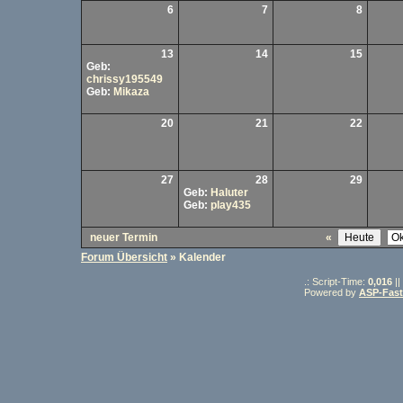
6
7
8
13
14
15
Geb:
chrissy195549
Geb:
Mikaza
20
21
22
27
28
29
Geb:
Haluter
Geb:
play435
neuer Termin
«
Forum Übersicht
» Kalender
.: Script-Time:
0,016
||
Powered by
ASP-Fas