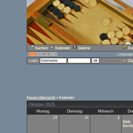
Suchen
Kalender
Galerie
Au
Language
Login:
Cha
Forum Übersicht
» Kalender
Oktober 2025
Montag
Dienstag
Mittwoch
Do
29
30
1
Geb:
DerGu