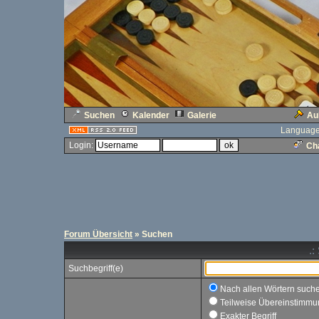
Suchen
Kalender
Galerie
Au
Language
Login:
Cha
Forum Übersicht
» Suchen
.:
Suchbegriff(e)
Nach allen Wörtern such
Teilweise Übereinstimmu
Exakter Begriff