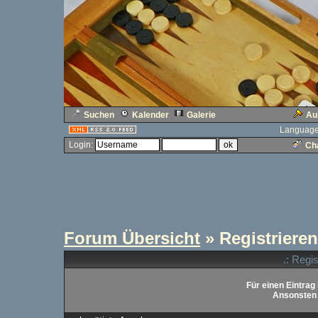
Suchen
Kalender
Galerie
Au
Language
Login:
Cha
Forum Übersicht
» Registrieren
.: Regi
Für einen Eintrag 
Ansonsten b