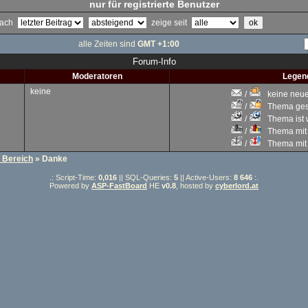
nur für registrierte Benutzer
 nach
zeige seit
alle Zeiten sind
GMT +1:00
Forum-Info
Moderatoren
Legen
keine
/
keine neuen
/
Thema gesc
/
Thema ist w
/
Thema mit 
/
Thema mit S
r Bereich
» Danke
.: Script-Time:
0,016
|| SQL-Queries:
5
|| Active-Users:
8 646
:.
Powered by
ASP-FastBoard
HE
v0.8
, hosted by
cyberlord.at