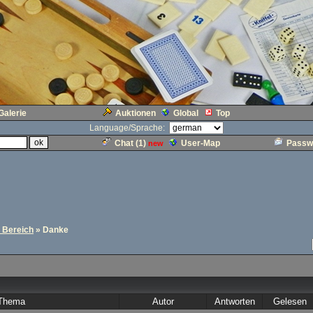
Galerie
Auktionen
Global
Top
Language/Sprache:
Chat (
1
)
User-Map
Passw
new
r Bereich
» Danke
Thema
Autor
Antworten
Gelesen