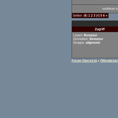
sortieren
Seiten: (
6
)
1
2
3
[4]
5
6
»
Zugriff
Lesen:
Benutzer
Schreiben:
Benutzer
Gruppe:
allgemein
Forum Übersicht
»
Öffentliche