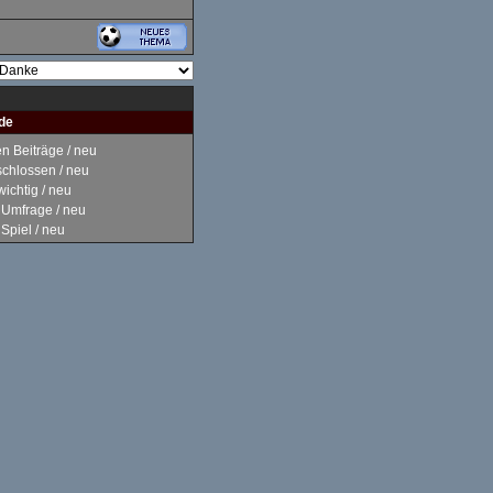
de
 Beiträge / neu
hlossen / neu
ichtig / neu
Umfrage / neu
piel / neu