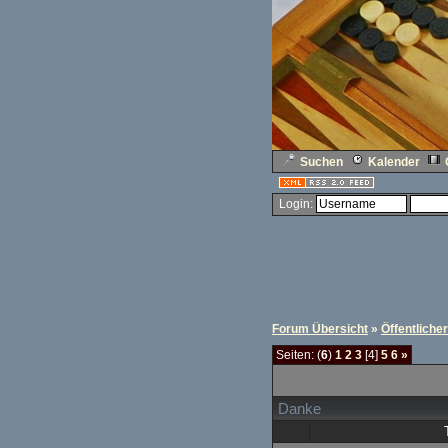
Suchen
Kalender
Login:
Forum Übersicht
»
Öffentliche
Seiten: (
6
)
1
2
3
[4]
5
6
»
Danke