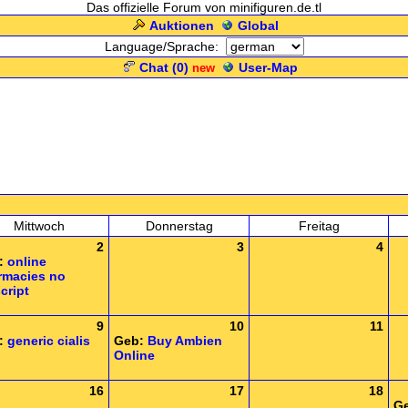
Das offizielle Forum von minifiguren.de.tl
Auktionen
Global
Language/Sprache:
Chat (
0
)
User-Map
new
Mittwoch
Donnerstag
Freitag
2
3
4
:
online
rmacies no
cript
9
10
11
:
generic cialis
Geb:
Buy Ambien
Online
16
17
18
G