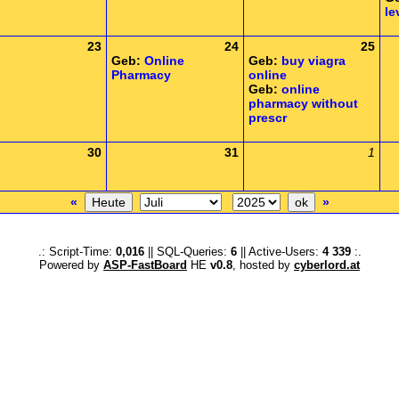
le
23
24
25
Geb:
Online
Geb:
buy viagra
Pharmacy
online
Geb:
online
pharmacy without
prescr
30
31
1
«
»
.: Script-Time:
0,016
|| SQL-Queries:
6
|| Active-Users:
4 339
:.
Powered by
ASP-FastBoard
HE
v0.8
, hosted by
cyberlord.at