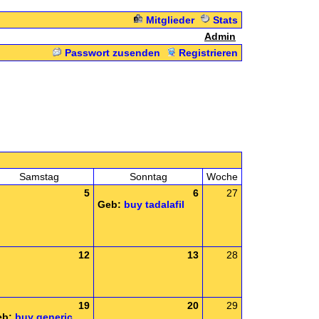
Mitglieder
Stats
Admin
Passwort zusenden
Registrieren
Samstag
Sonntag
Woche
5
6
27
Geb:
buy tadalafil
12
13
28
19
20
29
eb:
buy generic