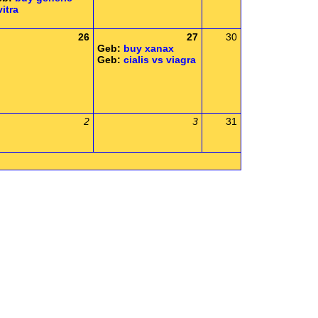
vitra
26
27
30
Geb:
buy xanax
Geb:
cialis vs viagra
2
3
31