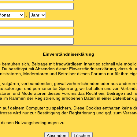
.
Einverständniserklärung
emühen sich, Beiträge mit fragwürdigem Inhalt so schnell wie möglich
. Du bestätigst mit Absenden dieser Einverständniserklärung, dass du a
stratoren, Moderatoren und Betreiber dieses Forums nur für ihre eige
en, vulgären, verleumdenden, gewaltverherrlichenden oder aus anderen
zu sofortiger und permanenter Sperrung, wir behalten uns vor, Verbind
ratoren und Moderatoren dieses Forums das Recht ein, Beiträge nach 
die im Rahmen der Registrierung erhobenen Daten in einer Datenbank 
n auf deinem Computer zu speichern. Diese Cookies enthalten keine 
dresse wird nur zur Bestätigung der Registrierung und ggf. zum Vers
u diesen Nutzungsbedingungen zu.