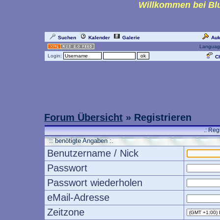
Willkommen bei Blu
Suchen
Kalender
Galerie
Auk
Languag
Login:
Ch
Forum Übersicht
» Registrieren
.: Reg
:: benötigte Angaben :.
Benutzername / Nick
Passwort
Passwort wiederholen
eMail-Adresse
Zeitzone