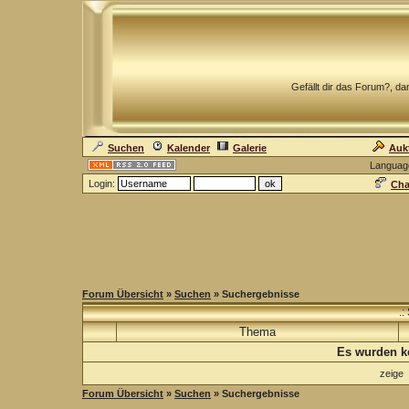
Gefällt dir das Forum?, dan
Suchen
Kalender
Galerie
Auk
Languag
Login:
Cha
Forum Übersicht
»
Suchen
» Suchergebnisse
.:
Thema
Es wurden k
zeige
Forum Übersicht
»
Suchen
» Suchergebnisse