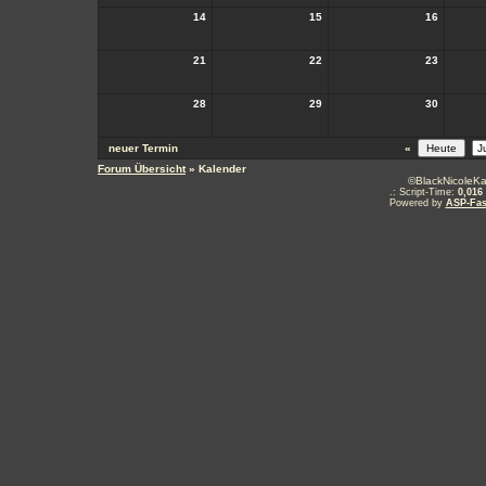
14
15
16
21
22
23
28
29
30
neuer Termin
«
Forum Übersicht
» Kalender
©BlackNicoleKa
.: Script-Time:
0,016
Powered by
ASP-Fas