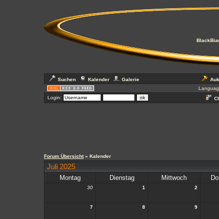
BlackBian
Suchen
Kalender
Galerie
Auk
Languag
Login:
Ch
Forum Übersicht
» Kalender
Juli 2025
Montag
Dienstag
Mittwoch
Do
30
1
2
7
8
9