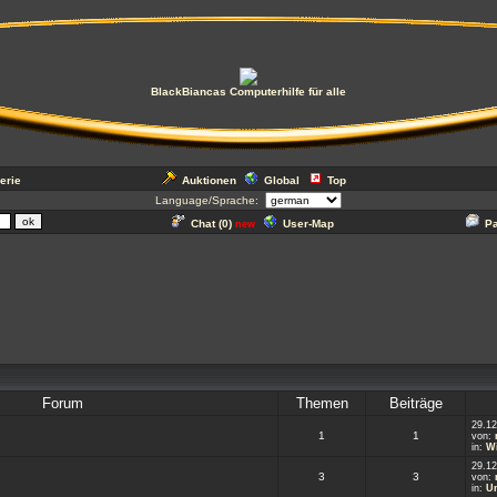
BlackBiancas Computerhilfe für alle
erie
Auktionen
Global
Top
Language/Sprache:
Chat (
0
)
User-Map
P
new
Forum
Themen
Beiträge
29.12
1
1
von:
in:
Wi
29.12
3
3
von:
in:
U