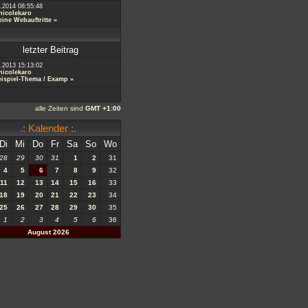
.2014 08:55:48
nicolekaro
ine Webauftritte
»
letzter Beitrag
.2013 15:13:02
nicolekaro
ispiel-Thema / Examp
»
alle Zeiten sind
GMT +1:00
.: Kalender :.
Di
Mi
Do
Fr
Sa
So
Wo
28
29
30
31
1
2
31
4
5
6
7
8
9
32
11
12
13
14
15
16
33
18
19
20
21
22
23
34
25
26
27
28
29
30
35
1
2
3
4
5
6
36
August 2026