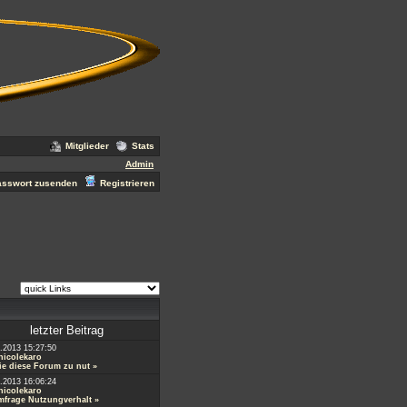
Mitglieder
Stats
Admin
asswort zusenden
Registrieren
letzter Beitrag
.2013 15:27:50
nicolekaro
e diese Forum zu nut
»
.2013 16:06:24
nicolekaro
mfrage Nutzungverhalt
»