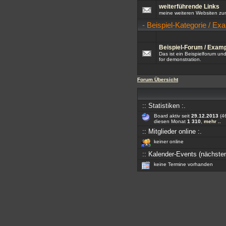
weiterführende Links
meine weiteren Websiten z
-
Beispiel-Kategorie / Ex
Beispiel-Forum / Exam
Das ist ein Beispielforum un
for demonstration.
Forum Übersicht
:: Statistiken :.
Board aktiv seit
29.12.2013
(46
diesen Monat
1 310
,
mehr ..
:: Mitglieder online :.
keiner online
:: Kalender-Events (nächsten
keine Termine vorhanden