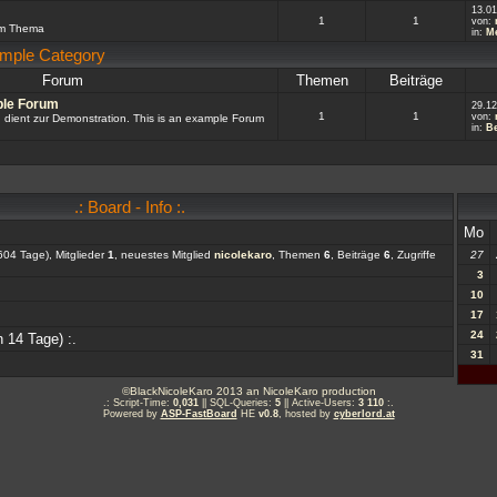
13.01
1
1
von:
um Thema
in:
Me
ample Category
Forum
Themen
Beiträge
ple Forum
29.12
1
1
von:
d dient zur Demonstration. This is an example Forum
in:
Be
.: Board - Info :.
Mo
04 Tage), Mitglieder
1
, neuestes Mitglied
nicolekaro
, Themen
6
, Beiträge
6
, Zugriffe
27
3
10
17
24
 14 Tage) :.
31
©BlackNicoleKaro 2013 an NicoleKaro production
.: Script-Time:
0,031
|| SQL-Queries:
5
|| Active-Users:
3 110
:.
Powered by
ASP-FastBoard
HE
v0.8
, hosted by
cyberlord.at