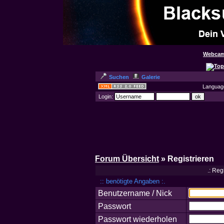
Webcam
Suchen
Galerie
Languag
Login:
Forum Übersicht
» Registrieren
.: Reg
:: benötigte Angaben :.
Benutzername / Nick
Passwort
Passwort wiederholen