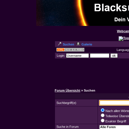
Webcam
Suchen
Galerie
Languag
Login:
Forum Übersicht
» Suchen
Suchbegriff(e)
Nach allen Wört
Teilweise Übere
Exakter Begriff
Suche in Forum