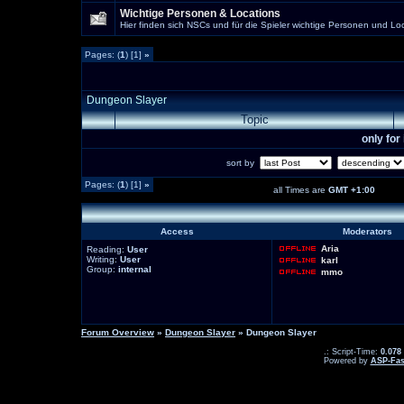
Wichtige Personen & Locations
Hier finden sich NSCs und für die Spieler wichtige Personen und Loc
Pages: (
1
) [1]
»
Dungeon Slayer
Topic
only fo
sort by
Pages: (
1
) [1]
»
all Times are
GMT +1:00
Access
Moderators
Aria
Reading:
User
Writing:
User
karl
Group:
internal
mmo
Forum Overview
»
Dungeon Slayer
» Dungeon Slayer
.: Script-Time:
0.078
Powered by
ASP-Fas