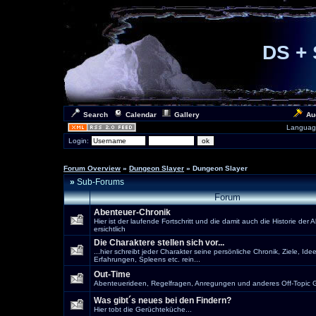
DS + 
Search
Calendar
Gallery
Au
Languag
Login:
Forum Overview
»
Dungeon Slayer
» Dungeon Slayer
»
Sub-Forums
Forum
Abenteuer-Chronik
Hier ist der laufende Fortschritt und die damit auch die Historie der
ersichtlich
Die Charaktere stellen sich vor...
...hier schreibt jeder Charakter seine persönliche Chronik, Ziele, Ide
Erfahrungen, Spleens etc. rein...
Out-Time
Abenteuerideen, Regelfragen, Anregungen und anderes Off-Topic Ge
Was gibt´s neues bei den Findern?
Hier tobt die Gerüchteküche...