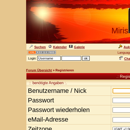
Miris
Suchen
Kalender
Galerie
Auk
Languag
Login:
Cha
Forum Übersicht
» Registrieren
.: Regi
:: benötigte Angaben :.
Benutzername / Nick
Passwort
Passwort wiederholen
eMail-Adresse
Zeitzone