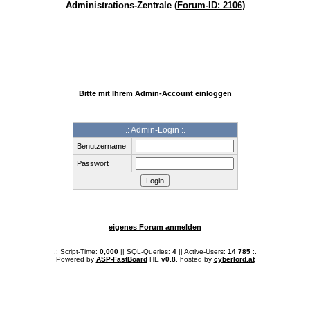
Administrations-Zentrale (
Forum-ID: 2106
)
Bitte mit Ihrem Admin-Account einloggen
.: Admin-Login :.
Benutzername
Passwort
eigenes Forum anmelden
.: Script-Time:
0,000
|| SQL-Queries:
4
|| Active-Users:
14 785
:.
Powered by
ASP-FastBoard
HE
v0.8
, hosted by
cyberlord.at