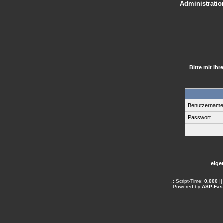
Administration
Bitte mit Ih
Benutzernam
Passwort
eige
.: Script-Time:
0,000
||
Powered by
ASP-Fas