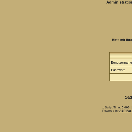
Administration
Bitte mit Ih
Benutzernam
Passwort
eige
.: Script-Time:
0,000
|
Powered by
ASP-Fas