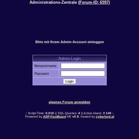
Administrations-Zentrale (
Forum-ID: 6597
)
Bitte mit Ihrem Admin-Account einloggen
.: Admin-Login :.
Benutzername
Passwort
eigenes Forum anmelden
.: Script-Time:
0,016
|| SQL-Queries:
4
|| Active-Users:
3 140
:.
Powered by
ASP-FastBoard
HE
v0.8
, hosted by
cyberlord.at