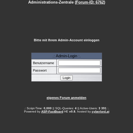
Administrations-Zentrale (
Forum-ID: 6762
)
Bitte mit Ihrem Admin-Account einloggen
.: Admin-Login :.
Benutzername
Passwort
eigenes Forum anmelden
.: Script-Time:
0,000
|| SQL-Queries:
4
|| Active-Users:
3 391
:.
Powered by
ASP-FastBoard
HE
v0.8
, hosted by
cyberlord.at