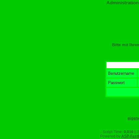
Administration
Bitte mit Ihr
Benutzername
Passwort
eigen
.: Script-Time:
0,016
|| 
Powered by
ASP-Fast