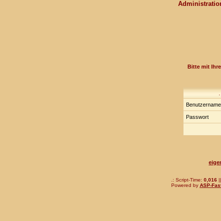
Administration
Bitte mit Ih
Benutzernam
Passwort
eige
.: Script-Time:
0,016
|
Powered by
ASP-Fas