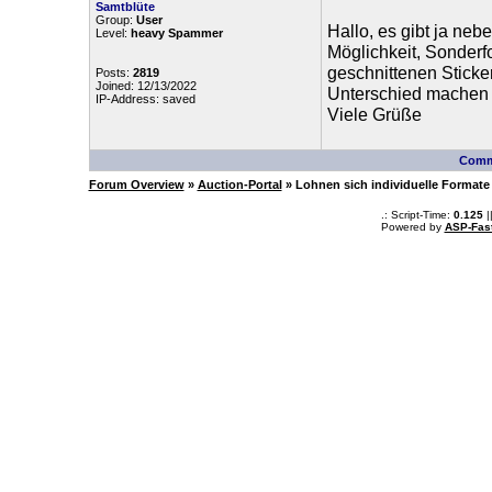
Samtblüte
Group:
User
Hallo, es gibt ja ne
Level:
heavy Spammer
Möglichkeit, Sonderfo
geschnittenen Sticker
Posts:
2819
Joined: 12/13/2022
Unterschied machen o
IP-Address: saved
Viele Grüße
Comm
Forum Overview
»
Auction-Portal
» Lohnen sich individuelle Formate
.: Script-Time:
0.125
|
Powered by
ASP-Fas