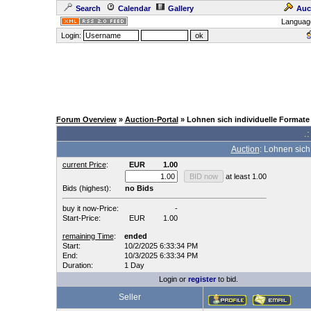
Search
Calendar
Gallery
Auc
Languag
Login:
Forum Overview
»
Auction-Portal
» Lohnen sich individuelle Formate
.:
Auction
: Lohnen sich
current Price
:
EUR
1.00
at least 1.00
Bids (highest):
no Bids
buy it now-Price:
-
Start-Price:
EUR
1.00
remaining Time
:
ended
Start:
10/2/2025 6:33:34 PM
End:
10/3/2025 6:33:34 PM
Duration:
1 Day
Login or
register
to bid.
Seller