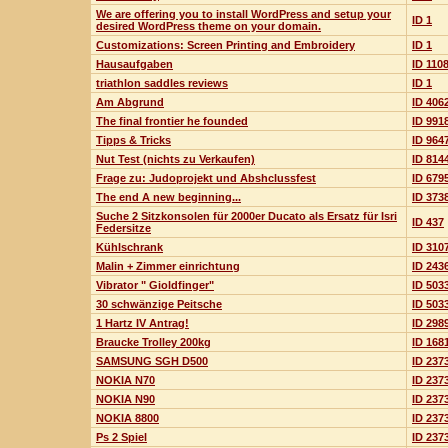
We are offering you to install WordPress and setup your
ID 1
desired WordPress theme on your domain.
Customizations: Screen Printing and Embroidery
ID 1
Hausaufgaben
ID 110
triathlon saddles reviews
ID 1
Am Abgrund
ID 406
The final frontier he founded
ID 991
Tipps & Tricks
ID 964
Nut Test (nichts zu Verkaufen)
ID 814
Frage zu: Judoprojekt und Abshclussfest
ID 679
The end A new beginning...
ID 373
Suche 2 Sitzkonsolen für 2000er Ducato als Ersatz für Isri
ID 437
Federsitze
Kühlschrank
ID 310
Malin + Zimmer einrichtung
ID 243
Vibrator " Gioldfinger"
ID 503
30 schwänzige Peitsche
ID 503
1 Hartz IV Antrag!
ID 298
Braucke Trolley 200kg
ID 168
SAMSUNG SGH D500
ID 237
NOKIA N70
ID 237
NOKIA N90
ID 237
NOKIA 8800
ID 237
Ps 2 Spiel
ID 237