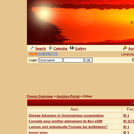
龙
Search
Calendar
Gallery
Auc
Languag
Login:
Forum Overview
»
Auction-Portal
» Other
.:
Item
For
Digitale Adoption in Unternehmen vorantreiben
ID 1
Conseils pour profiter pleinement de Buy eSIM
ID 117
Lohnen sich individuelle Formate bei Aufklebern?
ID 1
horror story
ID 1