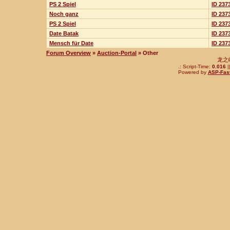
PS 2 Spiel
ID 237
Noch ganz
ID 237
PS 2 Spiel
ID 237
Date Batak
ID 237
Mensch für Date
ID 237
Forum Overview
»
Auction-Portal
» Other
龙之
.: Script-Time:
0.016
|
Powered by
ASP-Fas