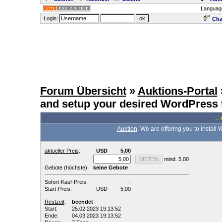
Languag
Login:
Cha
Forum Übersicht
»
Auktions-Portal
and setup your desired WordPress
.:
Auktion
: We are offering you to insta
aktueller Preis
:
USD
5,00
mind. 5,00
Gebote (höchste):
keine Gebote
Sofort-Kauf-Preis:
-
Start-Preis:
USD
5,00
Restzeit
:
beendet
Start:
25.02.2023 19:13:52
Ende:
04.03.2023 19:13:52