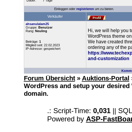
Dauer:
7 Tage
Einloggen oder
registrieren
um zu bieten.
Verkäufer
ahsanulalam25
Gruppe:
Benutzer
Hi, we will help you 
Rang:
Neuling
WordPress theme on y
We have created three
Beiträge:
1
Mitglied seit: 22.02.2023
ordering any of the p
IP-Adresse: gespeichert
https://www.techex
and-customization
Komme
Forum Übersicht
»
Auktions-Portal
WordPress and setup your desired
domain.
.: Script-Time:
0,031
|| SQL
Powered by
ASP-FastBoa