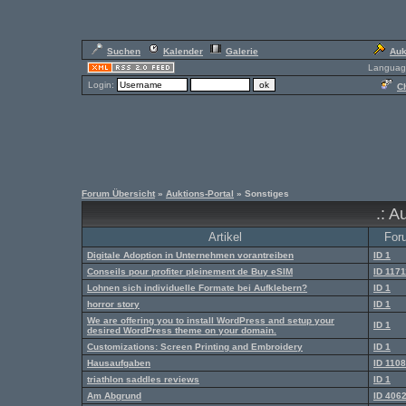
Suchen
Kalender
Galerie
Auk
Languag
Login:
Ch
Forum Übersicht
»
Auktions-Portal
» Sonstiges
.: A
Artikel
For
Digitale Adoption in Unternehmen vorantreiben
ID 1
Conseils pour profiter pleinement de Buy eSIM
ID 1171
Lohnen sich individuelle Formate bei Aufklebern?
ID 1
horror story
ID 1
We are offering you to install WordPress and setup your
ID 1
desired WordPress theme on your domain.
Customizations: Screen Printing and Embroidery
ID 1
Hausaufgaben
ID 110
triathlon saddles reviews
ID 1
Am Abgrund
ID 406