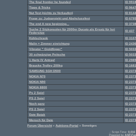
The final frontier he founded
ID 991
Tipps & Tricks
ID 964
Nut Test (nichts zu Verkaufen)
ID 814
Frage zu: Judoprojekt und Abshclussfest
ID 679
The end A new beginning...
ID 373
Suche 2 Sitzkonsolen für 2000er Ducato als Ersatz für Isri
ID 437
Federsitze
Kühlschrank
ID 310
Malin + Zimmer einrichtung
ID 243
Vibrator " Gioldfinger"
ID 503
30 schwänzige Peitsche
ID 503
1 Hartz IV Antrag!
ID 298
Braucke Trolley 200kg
ID 168
SAMSUNG SGH D500
ID 237
NOKIA N70
ID 237
NOKIA N90
ID 237
NOKIA 8800
ID 237
Ps 2 Spiel
ID 237
PS 2 Spiel
ID 237
Noch ganz
ID 237
PS 2 Spiel
ID 237
Date Batak
ID 237
Mensch für Date
ID 237
Forum Übersicht
»
Auktions-Portal
» Sonstiges
.: Script-Time:
0,016
Powered by
ASP-Fas