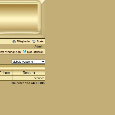
Mitglieder
Stats
Admin
swort zusenden
Registrieren
Gebote
Restzeit
-
beendet
alle Zeiten sind
GMT +1:00