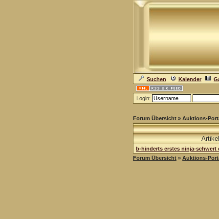
Suchen
Kalender
Ga
Login:
Forum Übersicht
»
Auktions-Port
Artike
b-hinderts erstes ninja-schwert 
Forum Übersicht
»
Auktions-Port