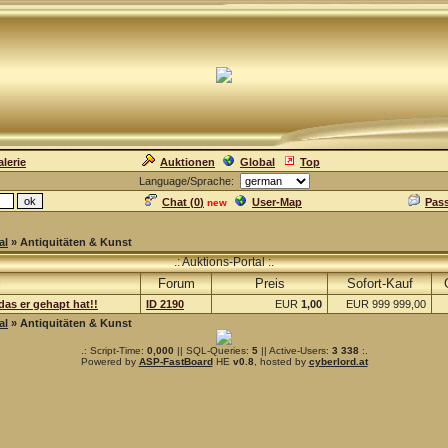
lerie
Auktionen
Global
Top
Language/Sprache:
Chat (
0
)
User-Map
Pas
new
al
» Antiquitäten & Kunst
.: Auktions-Portal :.
l
Forum
Preis
Sofort-Kauf
das er gehapt hat!!
ID 2190
EUR
1,00
EUR 999 999,00
al
» Antiquitäten & Kunst
.: Script-Time:
0,000
|| SQL-Queries:
5
|| Active-Users:
3 338
:.
Powered by
ASP-FastBoard
HE
v0.8
, hosted by
cyberlord.at