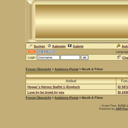
Suchen
Kalender
Galerie
Auk
Languag
Login:
Cha
Forum Übersicht
»
Auktions-Portal
» Musik & Filme
.
Artikel
For
Hogan`s Heroes Staffel 1 (Englisch
ID 597
Love by be loved by you
ID 243
Forum Übersicht
»
Auktions-Portal
» Musik & Filme
.: Script-Time:
0,016
|
Powered by
ASP-Fas