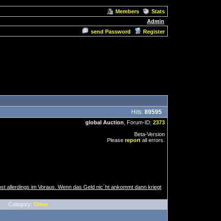
Members
Stats
Admin
send Password
Register
Hits:
89595
global Auction
, Forum-ID:
2373
Beta-Version
Please
report
all errors.
st allerdings im Voraus. Wenn das Geld nic´ht ankommt dann kriegt
Category:
Other