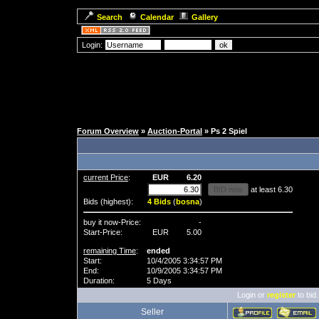
Search
Calendar
Gallery
Login:
Forum Overview
»
Auction-Portal
» Ps 2 Spiel
current Price
:
EUR
6.20
at least 6.30
Bids (highest):
4 Bids
(
bosna
)
buy it now-Price:
-
Start-Price:
EUR
5.00
remaining Time
:
ended
Start:
10/4/2005 3:34:57 PM
End:
10/9/2005 3:34:57 PM
Duration:
5 Days
Login or
register
to bid.
Seller