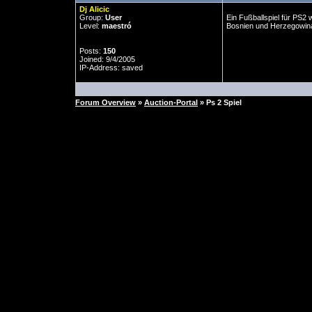
Dj Alicic
Group:
User
Ein Fußballspiel für PS2 
Level:
maestró
Bosnien und Herzegowina,
Posts:
150
Joined: 9/4/2005
IP-Address: saved
Forum Overview
»
Auction-Portal
» Ps 2 Spiel