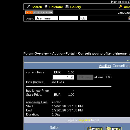
Hier ist das
Search
Calendar
Gallery
Auc
Languag
Login:
Forum Overview
»
Auction-Portal
» Conseils pour profiter pleinemen
.:
Auction
: Conseils p
current Price
:
EUR
1.00
at least 1.00
Bids (highest):
no Bids
buy it now-Price:
-
Start-Price:
EUR
1.00
remaining Time
:
ended
Start:
1/20/2026 6:37:03 PM
End:
1/21/2026 6:37:03 PM
Duration:
1 Day
Login or
register
to bid.
Seller