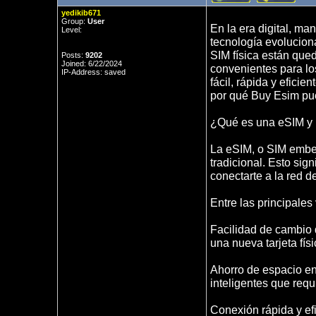
yedikib671
Group:
User
En la era digital, m
Level:
tecnología evoluciona
SIM física están que
Posts:
9202
Joined: 6/22/2024
convenientes para lo
IP-Address: saved
fácil, rápida y eficie
por qué Buy Esim pued
¿Qué es una eSIM y 
La eSIM, o SIM embebi
tradicional. Esto sign
conectarte a la red d
Entre las principale
Facilidad de cambio
una nueva tarjeta físi
Ahorro de espacio en e
inteligentes que req
Conexión rápida y efi