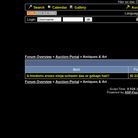
Hier ist das
Search
Calendar
Gallery
Auc
Languag
Login:
Forum Overview
»
Auction-Portal
» Antiques & Art
.:
Item
Fo
b-hinderts erstes ninja-schwert das er gehapt hat!!
ID 2
Forum Overview
»
Auction-Portal
» Antiques & Art
.: Script-Time:
0.016
|
Powered by
ASP-Fas