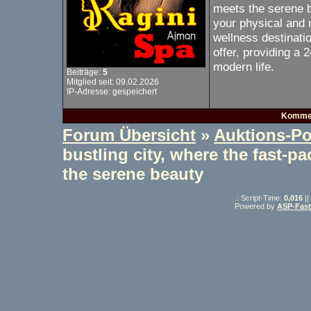
meets the serene b
your physical and 
wellness destinati
offer, providing a
modern life.
Beiträge:
5
Mitglied seit: 09.02.2026
IP-Adresse: gespeichert
Kommen
Forum Übersicht
»
Auktions-Po
bustling city, where the fast-p
the serene beauty
.: Script-Time:
0,016
||
Powered by
ASP-Fas