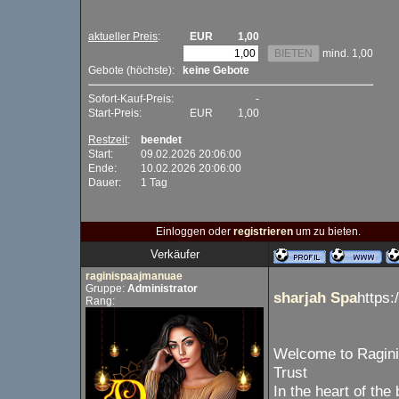
aktueller Preis
:
EUR
1,00
mind. 1,00
Gebote (höchste):
keine Gebote
Sofort-Kauf-Preis:
-
Start-Preis:
EUR
1,00
Restzeit
:
beendet
Start:
09.02.2026 20:06:00
Ende:
10.02.2026 20:06:00
Dauer:
1 Tag
Einloggen oder
registrieren
um zu bieten.
Verkäufer
raginispaajmanuae
Gruppe:
Administrator
sharjah Spa
https:
Rang:
Welcome to Ragini
Trust
In the heart of the