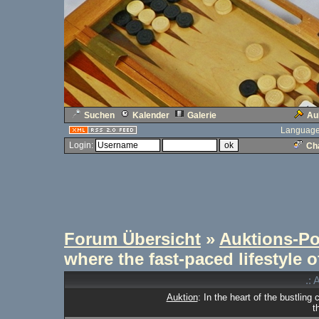
Suchen
Kalender
Galerie
Au
Language
Login:
Cha
Forum Übersicht
»
Auktions-Po
where the fast-paced lifestyle 
.: 
Auktion
: In the heart of the bustling
t