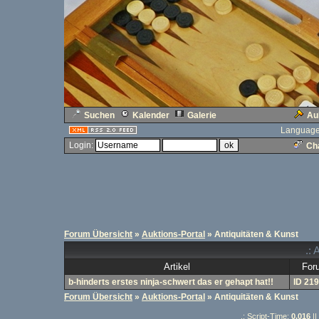
Suchen
Kalender
Galerie
Au
Language
Login:
Cha
Forum Übersicht
»
Auktions-Portal
» Antiquitäten & Kunst
.: 
Artikel
For
b-hinderts erstes ninja-schwert das er gehapt hat!!
ID 21
Forum Übersicht
»
Auktions-Portal
» Antiquitäten & Kunst
.: Script-Time:
0,016
||