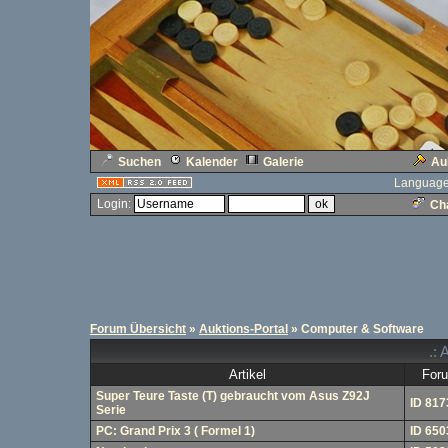
Suchen
Kalender
Galerie
Au
Language
Login:
Cha
Forum Übersicht
»
Auktions-Portal
» Computer & Software
.: 
Artikel
For
Super Teure Taste (T) gebraucht vom Asus Z92J
ID 817
Serie
PC: Grand Prix 3 ( Formel 1)
ID 650