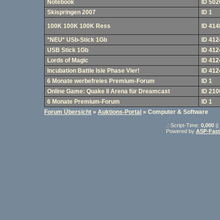
Notebook
ID 502
Skispringen 2007
ID 1
100K 100K 100K Ress
ID 414
*NEU* USb-Stick 1Gb
ID 412
USB Stick 1Gb
ID 412
Lords of Magic
ID 412
Incubation Battle Isle Phase Vier!
ID 412
6 Monate werbefreies Premium-Forum
ID 1
Online Game: Quake ll Arena für Dreamcast
ID 210
6 Monate Premium-Forum
ID 1
Forum Übersicht
»
Auktions-Portal
» Computer & Software
.: Script-Time:
0,000
||
Powered by
ASP-Fas