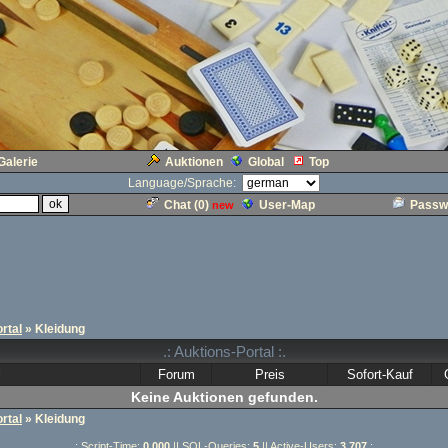
Galerie
Auktionen
Global
Top
Language/Sprache:
Chat (
0
)
User-Map
Passw
new
rtal
» Kleidung
.: Auktions-Portal :.
l
Forum
Preis
Sofort-Kauf
Keine Auktionen gefunden.
rtal
» Kleidung
.: Script-Time:
0,000
|| SQL-Queries:
5
|| Active-Users:
3 707
:.