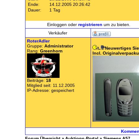
Ende:
14.12.2005 20:26:42
Dauer:
1 Tag
Einloggen oder
registrieren
um zu bieten.
Verkäufer
RoterAdler
Gruppe:
Administrator
Neuwertiges Si
Rang:
Greenhorn
Incl. Originalverpack
Beiträge:
18
Mitglied seit: 11.12.2005
IP-Adresse: gespeichert
Komment
Forum Übersicht
»
Auktions-Portal
» Siemens A57