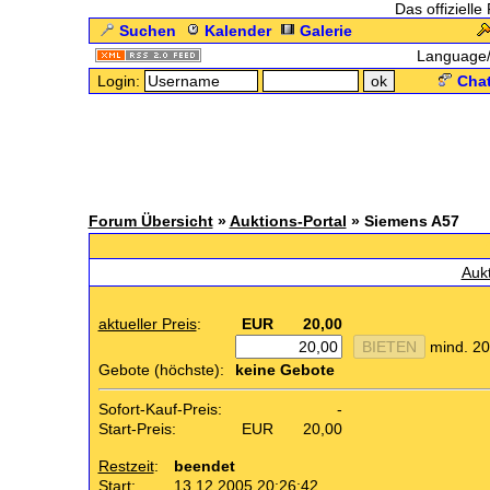
Das offizielle
Suchen
Kalender
Galerie
Language
Login:
Chat
Forum Übersicht
»
Auktions-Portal
» Siemens A57
.: 
Auk
aktueller Preis
:
EUR
20,00
mind. 20
Gebote (höchste):
keine Gebote
Sofort-Kauf-Preis:
-
Start-Preis:
EUR
20,00
Restzeit
:
beendet
Start:
13.12.2005 20:26:42