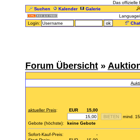
Das offizielle
Suchen
Kalender
Galerie
Language
Login:
Chat
Forum Übersicht
»
Auktion
.: 
Aukt
aktueller Preis
:
EUR
15,00
mind. 15
Gebote (höchste):
keine Gebote
Sofort-Kauf-Preis:
-