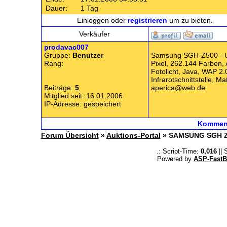
Dauer:
1 Tag
Einloggen oder
registrieren
um zu bieten.
Verkäufer
prodavac007
Gruppe:
Benutzer
Samsung SGH-Z500 - U
Rang:
Pixel, 262.144 Farben,
Fotolicht, Java, WAP 2
Infrarotschnittstelle,
Beiträge:
5
aperica@web.de
Mitglied seit: 16.01.2006
IP-Adresse: gespeichert
Komment
Forum Übersicht
»
Auktions-Portal
» SAMSUNG SGH 
.: Script-Time:
0,016
|| 
Powered by
ASP-FastB