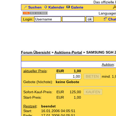
Das offizielle
Suchen
Kalender
Galerie
Language
Login:
Chat
Forum Übersicht
»
Auktions-Portal
» SAMSUNG SGH 
.: 
Auktion
:
aktueller Preis
:
EUR
1,00
mind. 1,
Gebote (höchste):
keine Gebote
Sofort-Kauf-Preis:
EUR
125,00
Start-Preis:
EUR
1,00
Restzeit
:
beendet
Start:
16.01.2006 04:05:51
Ende:
17.01.2006 04:05:51