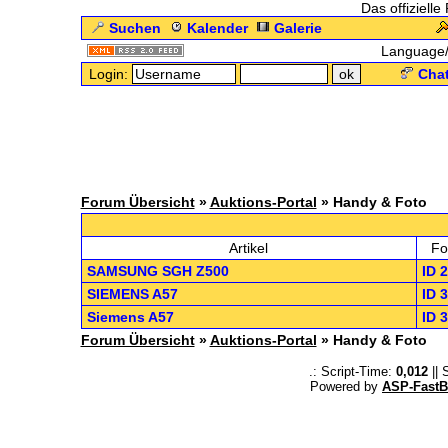
Das offizielle
Suchen
Kalender
Galerie
Language
Login:
Chat
Forum Übersicht
»
Auktions-Portal
» Handy & Foto
.: 
Artikel
Fo
SAMSUNG SGH Z500
ID 
SIEMENS A57
ID 
Siemens A57
ID 
Forum Übersicht
»
Auktions-Portal
» Handy & Foto
.: Script-Time:
0,012
|| 
Powered by
ASP-FastB