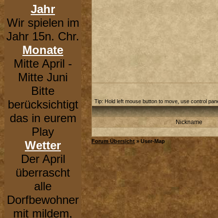
Jahr
Wir spielen im
Jahr 15n. Chr.
Monate
Mitte April -
Mitte Juni
Bitte
berücksichtigt
Tip: Hold left mouse button to move, use control panel
das in eurem
Nickname
Play
Forum Übersicht
» User-Map
Wetter
Der April
überrascht
alle
Dorfbewohner
mit mildem,