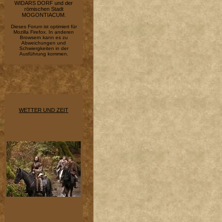
WIDARS DORF und der
römischen Stadt
MOGONTIACUM.
Dieses Forum ist optimiert für
Mozilla Firefox. In anderen
Browsern kann es zu
Abweichungen und
Schwiergkeiten in der
Ausführung kommen.
WETTER UND ZEIT