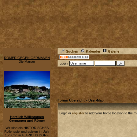
Suchen
Kalender
Galerie
RÖMER GEGEN GERMANEN
Die Marser
Login:
Forum Übersicht
» User-Map
Login or
register
to add your home location to the m
Herzlich Willkommen
Germanen und Römer
Wir sind ein HISTORISCHES
Rollenspiel und spielen im Jahr
15n.Chr. in ALARICHS DORF,