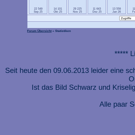
22 549
14 101
29 225
11 643
13 559
1
Sep 25
Okt 25
Nov 25
Dez 25
Jan 26
F
Forum Übersicht
» Statistiken
***** 
Seit heute den 09.06.2013 leider eine s
On
Ist das Bild Schwarz und Kriseli
Alle paar S