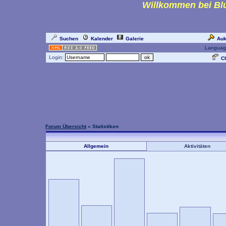
Willkommen bei Blu
Suchen
Kalender
Galerie
Auk
Languag
Login:
Ch
Forum Übersicht
» Statistiken
Allgemein
Aktivitäten