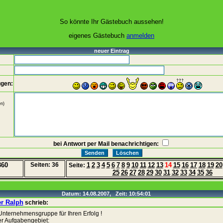
So könnte Ihr Gästebuch aussehen!
eigenes Gästebuch
anmelden
neuer Eintrag
ügen:
n)
bei Antwort per Mail benachrichtigen:
360
Seiten: 36
1
2
3
4
5
6
7
8
9
10
11
12
13
14
15
16
17
18
19
20
Seite:
25
26
27
28
29
30
31
32
33
34
35
36
Datum: 14.08.2007, Zeit: 10:54:01
er Ralph
schrieb:
Unternehmensgruppe für Ihren Erfolg !
r Aufgabengebiet: