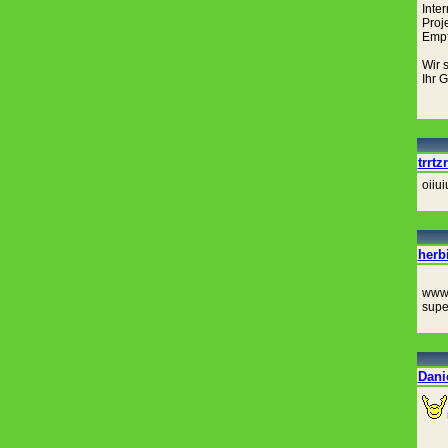
Inter
Proj
Empf
Wir 
Ihr 
trrtzr
oiiui
herb
www.
supe
Dani