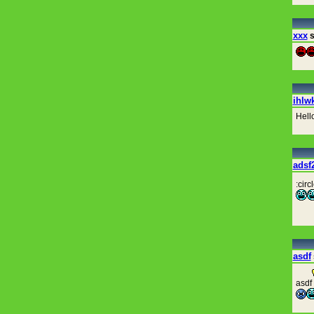
xxx
s
ihlw
Hell
adsf
:circ
asdf
asdf