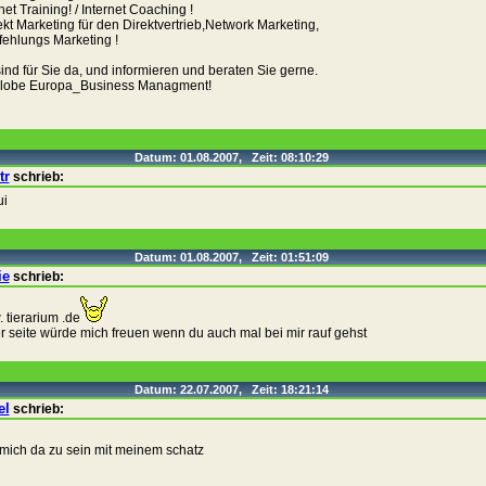
net Training! / Internet Coaching !
ekt Marketing für den Direktvertrieb,Network Marketing,
ehlungs Marketing !
sind für Sie da, und informieren und beraten Sie gerne.
Globe Europa_Business Managment!
Datum: 01.08.2007, Zeit: 08:10:29
tr
schrieb:
ui
Datum: 01.08.2007, Zeit: 01:51:09
ie
schrieb:
 tierarium .de
r seite würde mich freuen wenn du auch mal bei mir rauf gehst
Datum: 22.07.2007, Zeit: 18:21:14
el
schrieb:
mich da zu sein mit meinem schatz