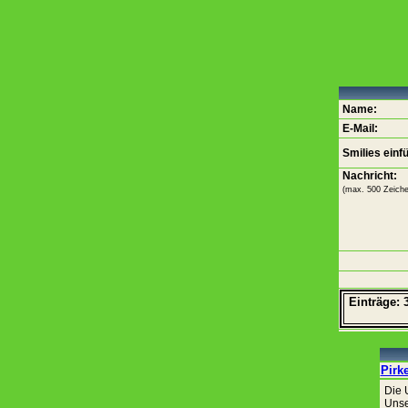
Name:
E-Mail:
Smilies einf
Nachricht:
(max. 500 Zeiche
Einträge: 
Pirk
Die 
Unse