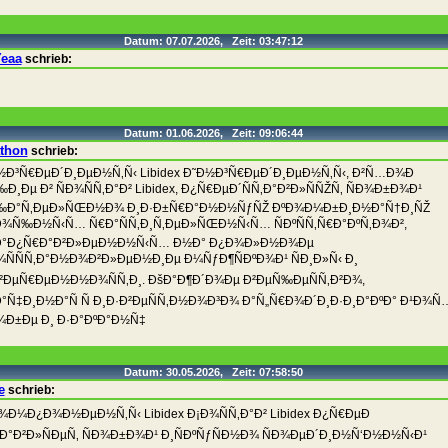
Datum: 07.07.2026, Zeit: 03:47:12
Yeaa
schrieb:
Datum: 01.06.2026, Zeit: 09:06:44
thon
schrieb:
½Ð³Ñ€ÐµÐ´Ð¸ÐµÐ½Ñ‚Ñ‹ Libidex Ð˜Ð½Ð³Ñ€ÐµÐ´Ð¸ÐµÐ½Ñ‚Ñ‹, Ð²Ñ…Ð¾Ð
‰Ð¸Ðµ Ð² ÑÐ¾ÑÑ‚Ð°Ð² Libidex, Ð¿Ñ€ÐµÐ´ÑÑ‚Ð°Ð²Ð»ÑÑŽÑ‚ ÑÐ¾Ð±Ð¾Ð¹
‰Ð°Ñ‚ÐµÐ»ÑŒÐ½Ð¾ Ð¸Ð·Ð±Ñ€Ð°Ð½Ð½ÑƒÑŽ ÐºÐ¾Ð¼Ð±Ð¸Ð½Ð°Ñ†Ð¸ÑŽ
¾Ñ‰Ð½Ñ‹Ñ… Ñ€Ð°ÑÑ‚Ð¸Ñ‚ÐµÐ»ÑŒÐ½Ñ‹Ñ… ÑÐºÑÑ‚Ñ€Ð°ÐºÑ‚Ð¾Ð²,
°Ð¿Ñ€Ð°Ð²Ð»ÐµÐ½Ð½Ñ‹Ñ… Ð½Ð° Ð¿Ð¾Ð»Ð½Ð¾Ðµ
¾ÑÑÑ‚Ð°Ð½Ð¾Ð²Ð»ÐµÐ½Ð¸Ðµ Ð¼ÑƒÐ¶ÑÐºÐ¾Ð¹ ÑÐ¸Ð»Ñ‹ Ð¸
²ÐµÑ€ÐµÐ½Ð½Ð¾ÑÑ‚Ð¸. ÐšÐ°Ð¶Ð´Ð¾Ðµ Ð²ÐµÑ‰ÐµÑÑ‚Ð²Ð¾,
°Ñ‡Ð¸Ð½Ð°Ñ Ñ Ð¸Ð·Ð²ÐµÑÑ‚Ð½Ð¾Ð³Ð¾ Ð°Ñ„Ñ€Ð¾Ð´Ð¸Ð·Ð¸Ð°ÐºÐ° Ð¹Ð¾Ñ
¼Ð±Ðµ Ð¸ Ð·Ð°ÐºÐ°Ð½Ñ‡
Datum: 30.05.2026, Zeit: 07:58:50
e
schrieb:
¾Ð¼Ð¿Ð¾Ð½ÐµÐ½Ñ‚Ñ‹ Libidex Ð¡Ð¾ÑÑ‚Ð°Ð² Libidex Ð¿Ñ€ÐµÐ
Ñ‚Ð°Ð²Ð»ÑÐµÑ‚ ÑÐ¾Ð±Ð¾Ð¹ Ð¸ÑÐºÑƒÑÐ½Ð¾ ÑÐ¾ÐµÐ´Ð¸Ð½Ñ‘Ð½Ð½Ñ‹Ð¹