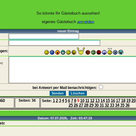
So könnte Ihr Gästebuch aussehen!
eigenes Gästebuch
anmelden
neuer Eintrag
ügen:
n)
bei Antwort per Mail benachrichtigen:
360
Seiten: 36
1
2
3
4
5
6
7
8
9
10
11
12
13
14
15
16
17
18
19
20
Seite:
25
26
27
28
29
30
31
32
33
34
35
36
Datum: 07.07.2026, Zeit: 03:47:19
eb: