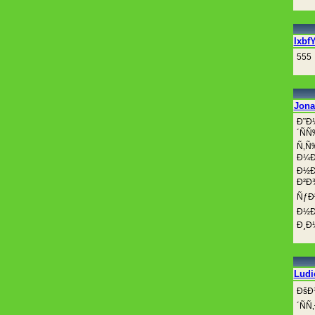
lxbf
555
Jona
Ð˜Ð
´ÑÑ
Ñ‚Ñ
Ð¼Ð
Ð½Ð
Ð²Ð
ÑƒÐ
Ð½Ð
Ð¸Ð
Ludi
ÐšÐ
´Ñ