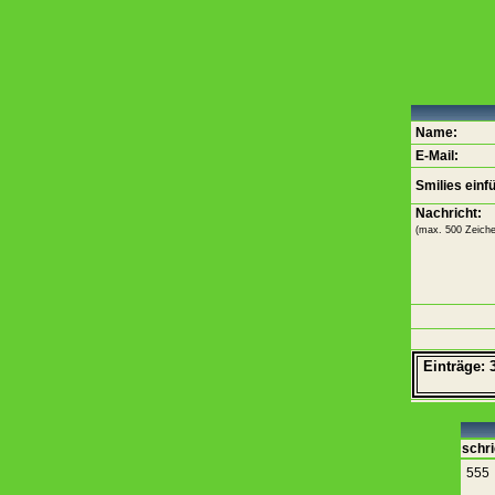
Name:
E-Mail:
Smilies einf
Nachricht:
(max. 500 Zeiche
Einträge: 
schri
555