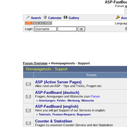
ASP-FastBoa
Forum
a
Search
Calendar
Gallery
Auc
Languag
Login:
Forum Overview
» Homepagetools - Support
Homepagetools - Support
Forum
ASP (Active Server Pages)
Alles rund um ASP - Tips und Tricks, Fragen etc.
ASP-FastBoard (deutsch)
Fragen, Anregungen und Wünsche zum
Forum
»
Anleitungen
,
Fehler
,
Werbung
,
Wünsche
ASP-FastBoard (english)
Here you will get Support of our Services in english.
»
Tutorials
,
Feature-Request
,
Bugreport
Counter & Statistiken
Fragen zu unserem Counter-Service und den Statistiken