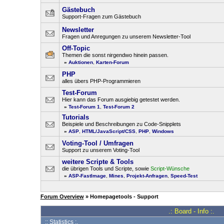
Gästebuch
Support-Fragen zum Gästebuch
Newsletter
Fragen und Anregungen zu unserem Newsletter-Tool
Off-Topic
Themen die sonst nirgendwo hinein passen.
»
Auktionen
,
Karten-Forum
PHP
alles übers PHP-Programmieren
Test-Forum
Hier kann das Forum ausgiebig getestet werden.
»
Test-Forum 1
,
Test-Forum 2
Tutorials
Beispiele und Beschreibungen zu Code-Snipplets
»
ASP
,
HTML/JavaScript/CSS
,
PHP
,
Windows
Voting-Tool / Umfragen
Support zu unserem Voting-Tool
weitere Scripte & Tools
die übrigen Tools und Scripte, sowie
Script-Wünsche
»
ASP-FastImage
,
Mines
,
Projekt-Anfragen
,
Speed-Test
Forum Overview
» Homepagetools - Support
.: Board - Info :.
:: Statistics :.