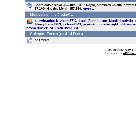
Board active since
3/9/2004
(8187 Days), Members
57,208
, newest
57,109
, Hits this Month
857,250
,
more ..
:: Members online (Today) :.
malwinapiorek
,
vixor45713
,
Lucia Pennington
,
Mogli
,
Loolydo
,
fitrasylharm1983
,
jodosa2849
,
priyavkum
,
owlinsight
,
tildianoz
promerimex1974
,
unitleutes1984
:: Calendar-Events (next 14 Days) :.
no Events
.: Script-Time:
0.047
|
Powered by
ASP-Fas