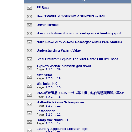
Topic
FF Beta
Best TRAVEL & TOURISM AGENCIES in UAE
Driver services
How much does it cost to develop a taxi booking app?
Nulls Brawl APK v54.243 Descargar Gratis Para Android
Understanding Patient Value
Steal Brainrot: Explore The Viral Game Full Of Chaos
Туристические рюкзаки для по&#
Page:
1
2
3
...
39
cbtf turbo
Page:
1
2
3
...
16
Wie heizt ihr?
Page:
1
2
3
...
15
2026 輕奢選品：ILIA 一代皮革主機，結合智慧顯示與皮革&#
Page:
1
2
3
...
16
Hoffentlich keine Schnapsidee
Page:
1
2
3
...
12
Entspannen
Page:
1
2
3
...
12
Вибір має значення
Page:
1
2
3
...
14
Laundry Appliance Lifespan Tips