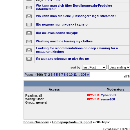
Page:
1
2
3
...
23
Wo kann man sich über Botulinumtoxin-Produkte
informieren?
Wo kann man die Serie „Passenger“ legal streamen?
Що подивитися з нових і культо
Що означає слово «скуф»
Washing machine tearing my clothes
Looking for recommendations on deep cleaning for a
restaurant kitchen
Як швидко оформити візу без не
sort by
Pages: (
306
) [1]
2
3
4
5
6
7
8
9
10
11
...
306
»
all 
Access
Moderators
Cyberlord
Reading:
all
Writing:
User
sense100
Group:
general
Forum Overview
»
Homepagetools - Support
» Off-Topic
.: Script-Time:
0.078
|