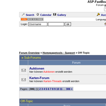
ASP-FastBoa
Forum
a
Search
Calendar
Gallery
Auc
Languag
Login:
Forum Overview
»
Homepagetools - Support
» Off-Topic
»
Sub-Forums
Forum
Auktionen
hier können
Auktionen
erstellt werden
Karten-Forum
hier können
Karten-Threads
erstellt werden
Pages: (
306
) [1]
2
3
4
5
6
7
8
9
10
11
...
306
»
Off-Topic