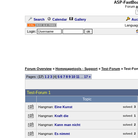
ASP-FastBoa
Forum
a
Search
Calendar
Gallery
Auc
Languag
Login:
Forum Overview
»
Homepagetools - Support
»
Test-Forum
» Test-Fo
Pages: (
17
)
1
2
3
[4]
5
6
7
8
9
10
11
...
17
»
Test-Forum 1
Topic
Hangman:
Eine Kunst
solved:
3
Hangman:
Kraft die
solved:
1
Hangman:
Kann man nicht
solved:
2
Hangman:
Es nimmt
solved:
2