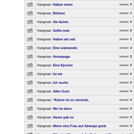
Hangman:
Haben einen
solved:
2
Hangman:
Befasst
solved:
1
Hangman:
Sie läuten
solved:
2
Hangman:
Sollte man
solved:
2
Hangman:
Haben wir seit
solved:
1
Hangman:
Eine wärmende
solved:
3
Hangman:
Homepage
solved:
2
Hangman:
Eine Epoche
solved:
2
Hangman:
Ist ein
solved:
2
Hangman:
Ich suche
solved:
2
Hangman:
Alles Gute
solved:
3
Hangman:
"Keiner ist so verrückt,
solved:
3
Hangman:
Wo ist denn
solved:
3
Hangman:
Heute gab es
solved:
3
Hangman:
Wenn eine Frau auf Abwege gerät
solved:
3