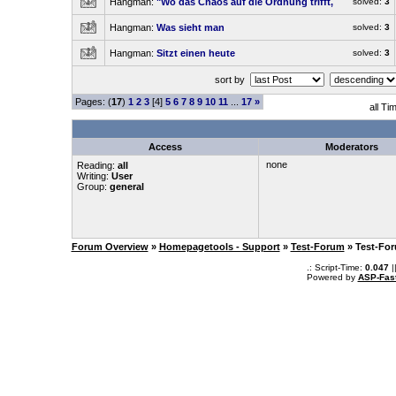
Hangman:
"Wo das Chaos auf die Ordnung trifft,
solved:
3
Hangman:
Was sieht man
solved:
3
Hangman:
Sitzt einen heute
solved:
3
sort by
Pages: (
17
)
1
2
3
[4]
5
6
7
8
9
10
11
...
17
»
all Ti
Access
Moderators
none
Reading:
all
Writing:
User
Group:
general
Forum Overview
»
Homepagetools - Support
»
Test-Forum
» Test-Fo
.: Script-Time:
0.047
|
Powered by
ASP-Fas