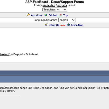
ASP-FastBoard - Demo/Support-Forum
Forum
anmelden
/
register
Board
Auctions
Global
Top
Language/Sprache:
Chat (
0
)
User-Map
new
deutsch)
» Doppelte Schlüssel
uen Job arbeiten gehen und keine Zeit haben, das Kind von der Schule abzuholen. Es ist notw
bst zu öffnen.