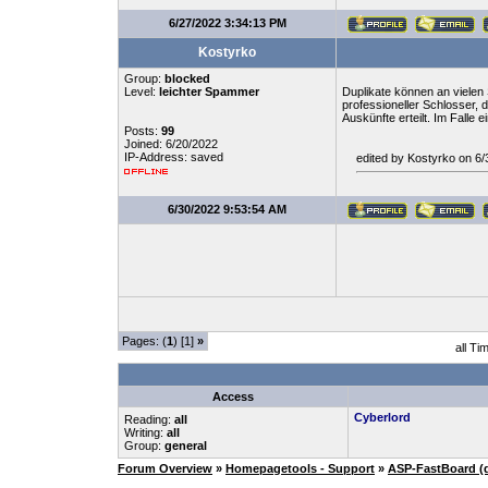
6/27/2022 3:34:13 PM
Kostyrko
Group:
blocked
Level:
leichter Spammer
Duplikate können an vielen 
professioneller Schlosser, 
Auskünfte erteilt. Im Falle
Posts:
99
Joined: 6/20/2022
IP-Address: saved
edited by Kostyrko on 6
6/30/2022 9:53:54 AM
Pages: (
1
) [1]
»
all Ti
Access
Cyberlord
Reading:
all
Writing:
all
Group:
general
Forum Overview
»
Homepagetools - Support
»
ASP-FastBoard (