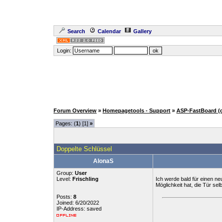
Search
Calendar
Gallery
Login:
Forum Overview
»
Homepagetools - Support
»
ASP-FastBoard (
Pages: (
1
) [1]
»
Doppelte Schlüssel
AlonaS
Group:
User
Level:
Frischling
Ich werde bald für einen ne
Möglichkeit hat, die Tür sel
Posts:
8
Joined: 6/20/2022
IP-Address: saved