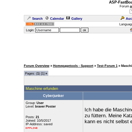
ASP-FastBoa
Forum
a
Search
Calendar
Gallery
Auc
Languag
Login:
Forum Overview
»
Homepagetools - Support
»
Test-Forum 1
» Maschi
Pages: (
1
) [1]
»
Maschine erfunden
Cyberjunker
Group:
User
Level:
braver Poster
Ich habe die Maschine
zu füttern. Meine Katz
Posts:
21
Joined: 10/5/2017
kann es nicht selbst 
IP-Address: saved