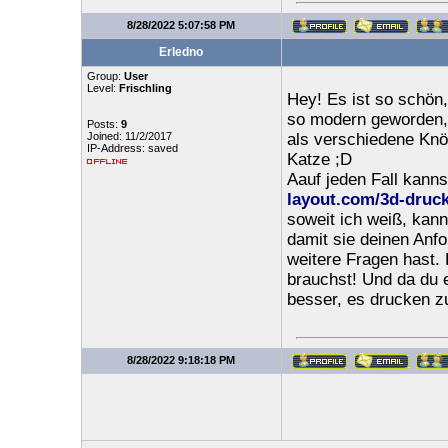
8/28/2022 5:07:58 PM
Erledno
Group:
User
Level:
Frischling
Hey! Es ist so schön,
so modern geworden, 
Posts:
9
Joined: 11/2/2017
als verschiedene Kn
IP-Address: saved
Katze ;D
Aauf jeden Fall kann
layout.com/3d-druck
soweit ich weiß, kann
damit sie deinen Anfo
weitere Fragen hast. 
brauchst! Und da du es
besser, es drucken z
8/28/2022 9:18:18 PM