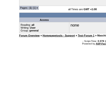
Pages: (
1
) [1]
»
all Times are
GMT +1:00
Access
none
Reading:
all
Writing:
User
Group:
general
Forum Overview
»
Homepagetools - Support
»
Test-Forum 1
» Maschi
.: Script-Time:
0.078
|
Powered by
ASP-Fas