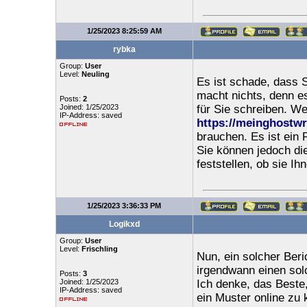
1/25/2023 8:25:59 AM
rybka
Group:
User
Level:
Neuling
Es ist schade, dass S
macht nichts, denn es
Posts:
2
Joined: 1/25/2023
für Sie schreiben. W
IP-Address: saved
https://meinghostwr
brauchen. Es ist ein 
Sie können jedoch die
feststellen, ob sie Ih
1/25/2023 3:36:33 PM
Logikxd
Group:
User
Level:
Frischling
Nun, ein solcher Beri
irgendwann einen solc
Posts:
3
Joined: 1/25/2023
Ich denke, das Beste,
IP-Address: saved
ein Muster online zu 