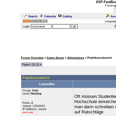
ASP-FastBoa
Forum
a
Search
Calendar
Gallery
Auc
Languag
Login:
Forum Overview
»
Game-Server
»
Allgemeines
» Praktikumsbericht
Pages: (
1
) [1]
»
Praktikumsbericht
Lampo4ka
Group:
User
Level:
Neuling
Oft müssen Studenten
Hochschule einreichen
Posts:
2
Joined: 1/25/2023
man darin schreiben s
IP-Address: saved
auf Ratschläge