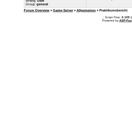
Writing:
User
Group:
general
Forum Overview
»
Game-Server
»
Allgemeines
» Praktikumsbericht
.: Script-Time:
0.109
|
Powered by
ASP-Fas