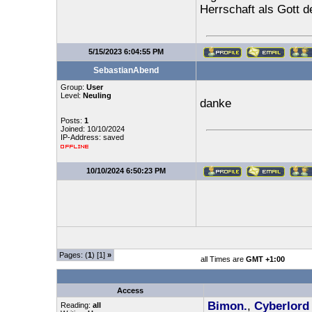
Herrschaft als Gott 
5/15/2023 6:04:55 PM
SebastianAbend
Group:
User
Level:
Neuling
danke
Posts:
1
Joined: 10/10/2024
IP-Address: saved
10/10/2024 6:50:23 PM
Pages: (
1
) [1]
»
all Times are
GMT +1:00
Access
Bimon.
,
Cyberlord
Reading:
all