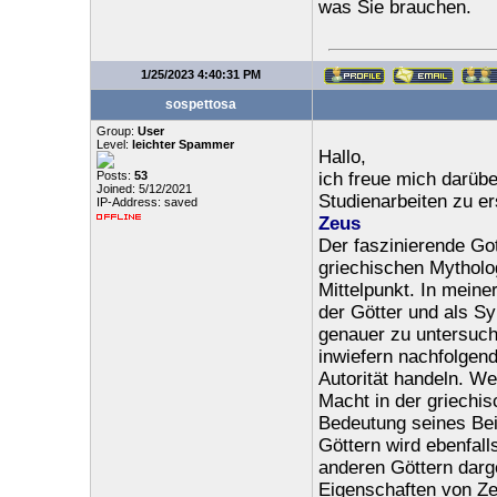
was Sie brauchen.
1/25/2023 4:40:31 PM
sospettosa
Group:
User
Level:
leichter Spammer
Hallo,
Posts:
53
ich freue mich darübe
Joined: 5/12/2021
Studienarbeiten zu er
IP-Address: saved
Zeus
Der faszinierende Got
griechischen Mytholo
Mittelpunkt. In meine
der Götter und als S
genauer zu untersuche
inwiefern nachfolgen
Autorität handeln. We
Macht in der griechis
Bedeutung seines Bei
Göttern wird ebenfall
anderen Göttern darge
Eigenschaften von Zeu