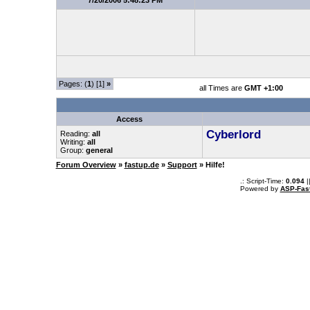
7/20/2006 5:48:23 PM
Pages: (
1
) [1]
»
all Times are
GMT +1:00
Access
Cyberlord
Reading:
all
Writing:
all
Group:
general
Forum Overview
»
fastup.de
»
Support
» Hilfe!
.: Script-Time:
0.094
|
Powered by
ASP-Fas