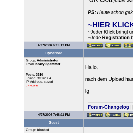
'
'
judas w
PS:
Heute schon gekl
~HIER KLIC
~Jeder
Klick
bringt 
~Jede
Registration
b
4/27/2006 6:19:13 PM
Cyberlord
Group:
Administrator
Level:
heavy Spammer
Hallo,
Posts:
3610
Joined: 3/11/2004
nach dem Upload hast
IP-Address: saved
lg
Forum-Changelog
|
4/27/2006 7:48:11 PM
Guest
Group:
blocked