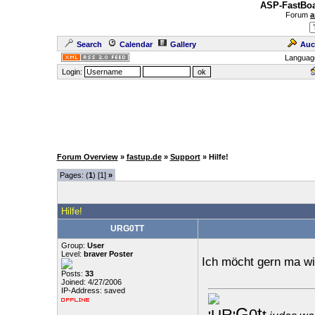
ASP-FastBoa
Forum
a
Search
Calendar
Gallery
Auc
Languag
Login:
Forum Overview
»
fastup.de
»
Support
» Hilfe!
Pages: (
1
) [1]
»
Hilfe!
URG0TT
Group:
User
Level:
braver Poster
Ich möcht gern ma wi
Posts:
33
Joined: 4/27/2006
IP-Address: saved
G
t
R
0
U
t