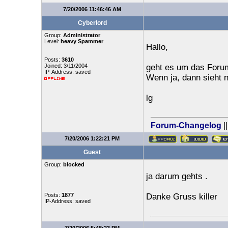
7/20/2006 11:46:46 AM
Cyberlord
Group:
Administrator
Level:
heavy Spammer
Hallo,
Posts:
3610
Joined: 3/11/2004
geht es um das Foru
IP-Address: saved
Wenn ja, dann sieht 
lg
Forum-Changelog
|
7/20/2006 1:22:21 PM
Guest
Group:
blocked
ja darum gehts .
Posts:
1877
Danke Gruss killer
IP-Address: saved