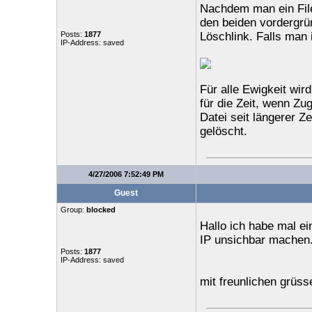
Nachdem man ein File
den beiden vordergrün
Posts:
1877
Löschlink. Falls man 
IP-Address: saved
Für alle Ewigkeit wir
für die Zeit, wenn Zu
Datei seit längerer Z
gelöscht.
4/27/2006 7:52:49 PM
Guest
Group:
blocked
Hallo ich habe mal ei
IP unsichbar machen
Posts:
1877
IP-Address: saved
mit freunlichen grüsse