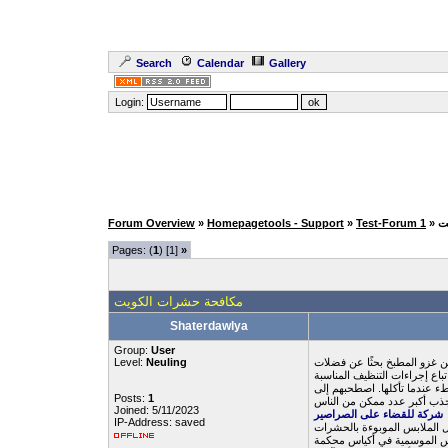
Search
Calendar
Gallery
Login:
ت
Test-Forum 1
»
Homepagetools - Support
»
Forum Overview
Pages: (
1
) [1]
»
مكافحة حشرات الكويت
Shaterdawlya
Group:
User
 غزو المطبخ بحثًا عن فضلات
Neuling
Level:
ء عندما تأكلها. اصطحبهم إلى
Posts:
1
 لجذب أكبر عدد ممكن من الناس
Joined: 5/11/2023
شركة للقضاء على الصراصير
IP-Address: saved
 الملابس الموبوءة بالحشرات
لابس الموسمية في أكياس محكمة