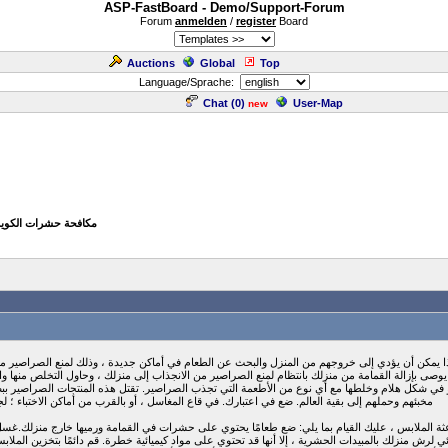
ASP-FastBoard - Demo/Support-Forum
Forum
anmelden
/
register
Board
Auctions
Global
Top
Language/Sprache:
Chat (
0
)
User-Map
new
» مكافحة حشرات الكوي
 يمكن أن يؤدي إلى خروجهم من المنزل والبحث عن الطعام في أماكن جديدة ، وذلك لمنع الصراصير من
في شكل هلام وخلطها مع أي نوع من الأطعمة التي تجذب الصراصير. تقتل هذه المنتجات الصراصير ببط
مخبئهم وحملهم إلى بقية العالم. ضع في اعتبارك. في قاع المغاسل ، أو بالقرب من أماكن الاختباء ؛
 الملابس ، عليك القيام بما يلي: ضع طعامًا يحتوي على حشرات في القمامة ورميها خارج منزلك.غسل
ئي لرش منزلك بالمبيدات الحشرية ، إلا أنها قد تحتوي على مواد كيميائية خطرة. قم دائمًا بتخزين الم