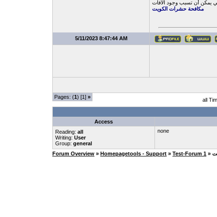
لتي يمكن أن تسبب وجود الآفات
مكافحة حشرات الكويت
5/11/2023 8:47:44 AM
Pages: (
1
) [1]
»
all Ti
Access
none
Reading:
all
Writing:
User
Group:
general
ت
Test-Forum 1
»
Homepagetools - Support
»
Forum Overview