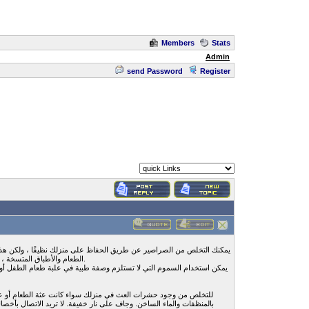
Members
Stats
Admin
send Password
Register
يمكنك التخلص من الصراصير عن طريق الحفاظ على منزلك نظيفًا ، ولكن هذا
الطعام والأطباق المتسخة ، يوصى بإزالة القمامة من منزلك بانتظام لمنع الصراصير من الانجذاب إلى منزلك ، وحاول التخلص منها واتباع إجراءات التنظيف المناسبة.
يمكن استخدام السموم التي لا تستلزم وصفة طبية في علبة طعام الطفل أو 
للتخلص من وجود حشرات العث في منزلك سواء كانت عثة الطعام أو عثة
بالمنظفات والماء الساخن. وجاف على نار خفيفة. لا تريد الاتصال بأخصا