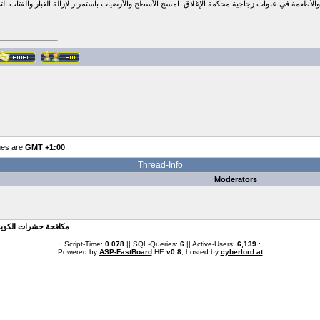
والأطعمة في عبوات زجاجية محكمة الإغلاق. امسح الأسطح والأرضيات باستمرار لإزالة الغبار والفتات ا
mes are
GMT +1:00
Thread-Info
Moderators
» مكافحة حشرات الكوي
.: Script-Time:
0.078
|| SQL-Queries:
6
|| Active-Users:
6,139
:.
Powered by
ASP-FastBoard
HE
v0.8
, hosted by
cyberlord.at